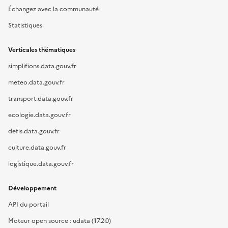
Échangez avec la communauté
Statistiques
Verticales thématiques
simplifions.data.gouv.fr
meteo.data.gouv.fr
transport.data.gouv.fr
ecologie.data.gouv.fr
defis.data.gouv.fr
culture.data.gouv.fr
logistique.data.gouv.fr
Développement
API du portail
Moteur open source : udata (17.2.0)