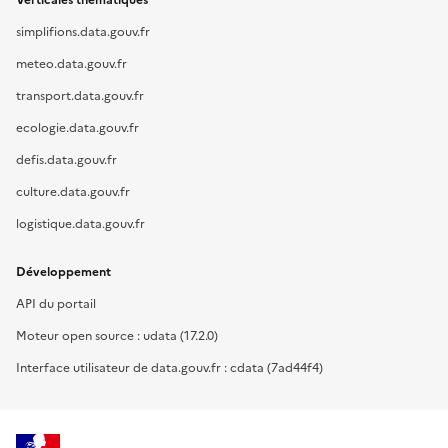
Verticales thématiques
simplifions.data.gouv.fr
meteo.data.gouv.fr
transport.data.gouv.fr
ecologie.data.gouv.fr
defis.data.gouv.fr
culture.data.gouv.fr
logistique.data.gouv.fr
Développement
API du portail
Moteur open source : udata (17.2.0)
Interface utilisateur de data.gouv.fr : cdata (7ad44f4)