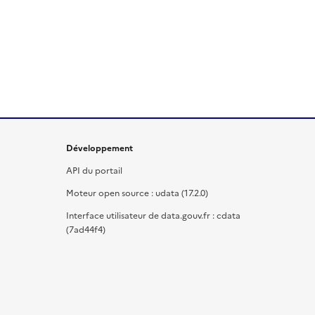
Développement
API du portail
Moteur open source : udata (17.2.0)
Interface utilisateur de data.gouv.fr : cdata
(7ad44f4)