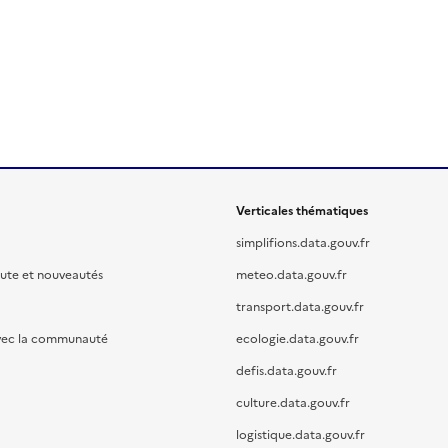
Verticales thématiques
simplifions.data.gouv.fr
oute et nouveautés
meteo.data.gouv.fr
transport.data.gouv.fr
vec la communauté
ecologie.data.gouv.fr
defis.data.gouv.fr
culture.data.gouv.fr
logistique.data.gouv.fr