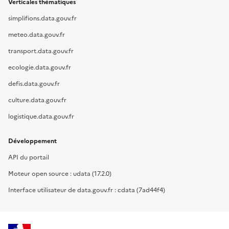
Verticales thématiques
simplifions.data.gouv.fr
meteo.data.gouv.fr
transport.data.gouv.fr
ecologie.data.gouv.fr
defis.data.gouv.fr
culture.data.gouv.fr
logistique.data.gouv.fr
Développement
API du portail
Moteur open source : udata (17.2.0)
Interface utilisateur de data.gouv.fr : cdata (7ad44f4)