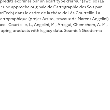
prédits exprimés par un écart type d’erreur (awc_sd) La
ar une approche originale de Cartographie des Sols par
riTech) dans le cadre de la thèse de Léa Courteille. La
cartographique (projet Artisol, travaux de Marcos Angelini)
e : Courteille, L., Angelini, M., Arregui, Chemchem, A. M.,
Soil mapping products with legacy data. Soumis à Geoderma