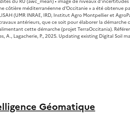
édites du RU (awc_mean) • image de niveaux d’incertitudes 
aine côtière méditerranéenne d’Occitanie » a été obtenue p
 LISAH (UMR INRAE, IRD, Institut Agro Montpellier et AgroPa
 travaux antérieurs, que ce soit pour élaborer la démarche 
alimentant cette démarche (projet TerraOccitania). Référenc
 Forges, A., Lagacherie, P., 2025. Updating existing Digital 
elligence Géomatique