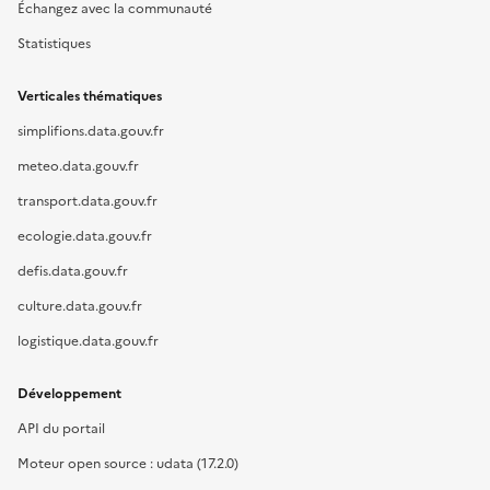
Échangez avec la communauté
Statistiques
Verticales thématiques
simplifions.data.gouv.fr
meteo.data.gouv.fr
transport.data.gouv.fr
ecologie.data.gouv.fr
defis.data.gouv.fr
culture.data.gouv.fr
logistique.data.gouv.fr
Développement
API du portail
Moteur open source : udata (17.2.0)