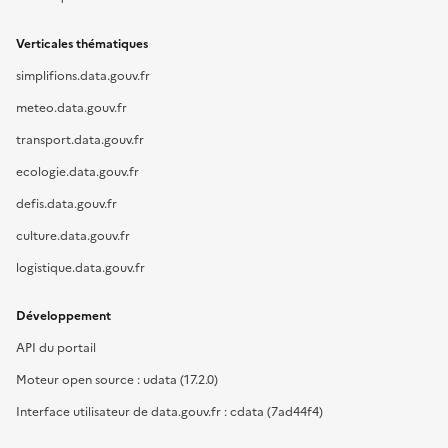
Verticales thématiques
simplifions.data.gouv.fr
meteo.data.gouv.fr
transport.data.gouv.fr
ecologie.data.gouv.fr
defis.data.gouv.fr
culture.data.gouv.fr
logistique.data.gouv.fr
Développement
API du portail
Moteur open source : udata (17.2.0)
Interface utilisateur de data.gouv.fr : cdata (7ad44f4)