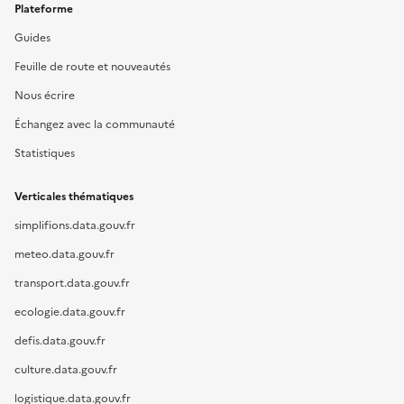
Plateforme
Guides
Feuille de route et nouveautés
Nous écrire
Échangez avec la communauté
Statistiques
Verticales thématiques
simplifions.data.gouv.fr
meteo.data.gouv.fr
transport.data.gouv.fr
ecologie.data.gouv.fr
defis.data.gouv.fr
culture.data.gouv.fr
logistique.data.gouv.fr