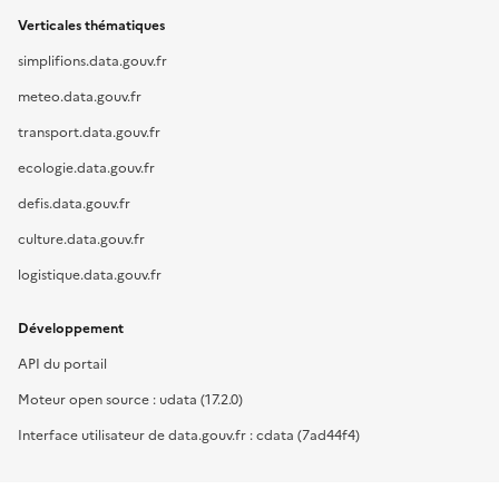
Verticales thématiques
simplifions.data.gouv.fr
meteo.data.gouv.fr
transport.data.gouv.fr
ecologie.data.gouv.fr
defis.data.gouv.fr
culture.data.gouv.fr
logistique.data.gouv.fr
Développement
API du portail
Moteur open source : udata (17.2.0)
Interface utilisateur de data.gouv.fr : cdata (7ad44f4)