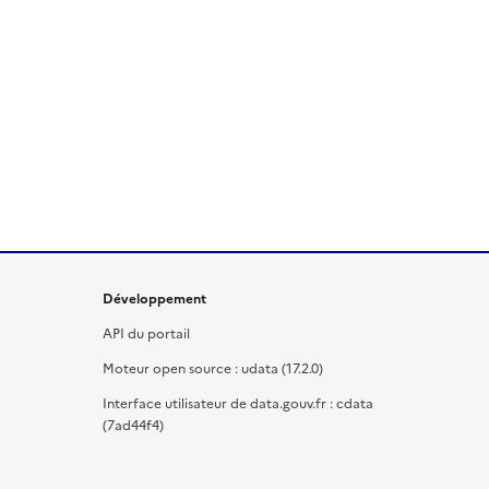
Développement
API du portail
Moteur open source : udata (17.2.0)
Interface utilisateur de data.gouv.fr : cdata
(7ad44f4)