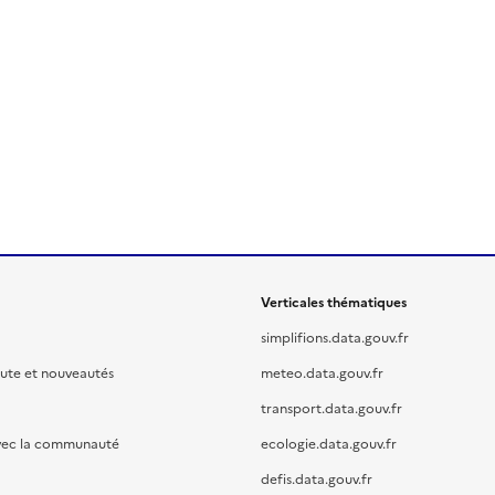
Verticales thématiques
simplifions.data.gouv.fr
oute et nouveautés
meteo.data.gouv.fr
transport.data.gouv.fr
vec la communauté
ecologie.data.gouv.fr
defis.data.gouv.fr