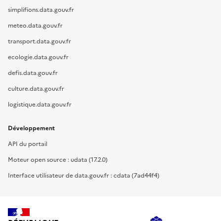
simplifions.data.gouv.fr
meteo.data.gouv.fr
transport.data.gouv.fr
ecologie.data.gouv.fr
defis.data.gouv.fr
culture.data.gouv.fr
logistique.data.gouv.fr
Développement
API du portail
Moteur open source : udata (17.2.0)
Interface utilisateur de data.gouv.fr : cdata (7ad44f4)