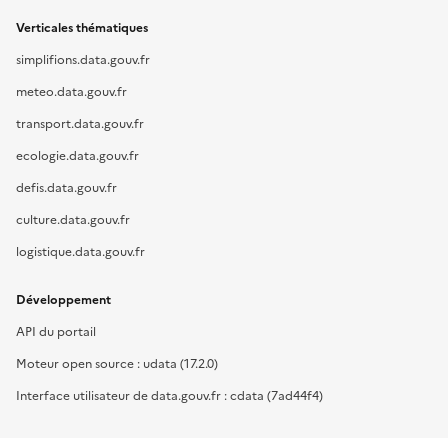
Verticales thématiques
simplifions.data.gouv.fr
meteo.data.gouv.fr
transport.data.gouv.fr
ecologie.data.gouv.fr
defis.data.gouv.fr
culture.data.gouv.fr
logistique.data.gouv.fr
Développement
API du portail
Moteur open source : udata (17.2.0)
Interface utilisateur de data.gouv.fr : cdata (7ad44f4)