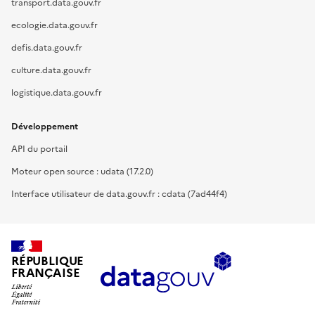
transport.data.gouv.fr
ecologie.data.gouv.fr
defis.data.gouv.fr
culture.data.gouv.fr
logistique.data.gouv.fr
Développement
API du portail
Moteur open source : udata (17.2.0)
Interface utilisateur de data.gouv.fr : cdata (7ad44f4)
RÉPUBLIQUE
FRANÇAISE