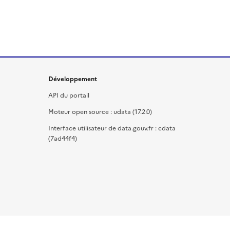
Développement
API du portail
Moteur open source : udata (17.2.0)
Interface utilisateur de data.gouv.fr : cdata
(7ad44f4)