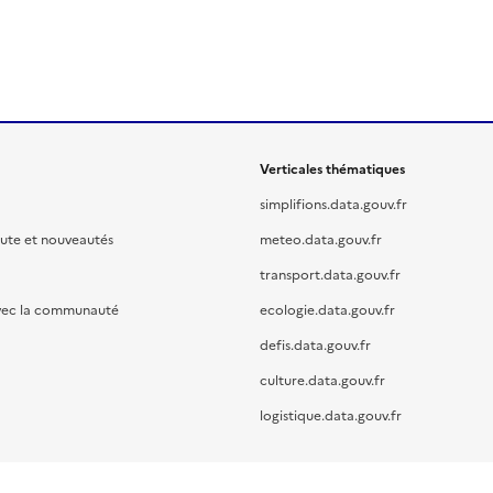
Verticales thématiques
simplifions.data.gouv.fr
oute et nouveautés
meteo.data.gouv.fr
transport.data.gouv.fr
vec la communauté
ecologie.data.gouv.fr
defis.data.gouv.fr
culture.data.gouv.fr
logistique.data.gouv.fr