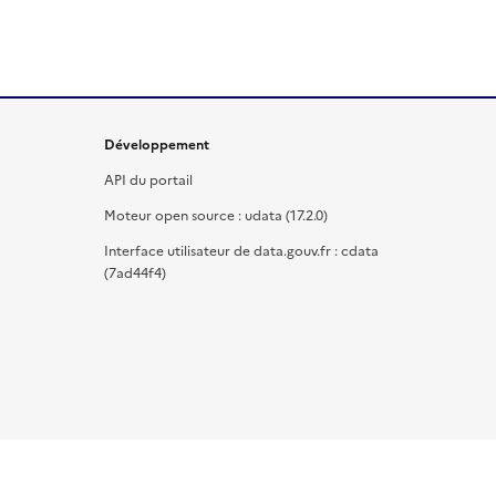
Développement
API du portail
Moteur open source : udata (17.2.0)
Interface utilisateur de data.gouv.fr : cdata
(7ad44f4)