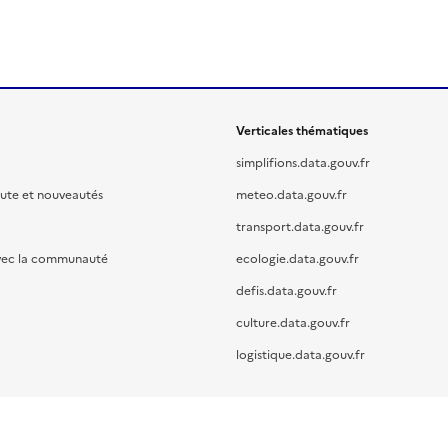
Verticales thématiques
simplifions.data.gouv.fr
oute et nouveautés
meteo.data.gouv.fr
transport.data.gouv.fr
vec la communauté
ecologie.data.gouv.fr
defis.data.gouv.fr
culture.data.gouv.fr
logistique.data.gouv.fr