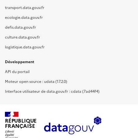
transport.data.gouv.fr
ecologie.data.gouv.fr
defis.data.gouv.fr
culture.data.gouv.fr
logistique.data.gouv.fr
Développement
API du portail
Moteur open source : udata (17.2.0)
Interface utilisateur de data.gouv.fr : cdata (7ad44f4)
RÉPUBLIQUE
FRANÇAISE