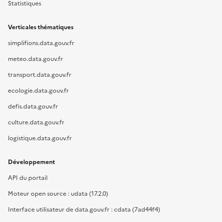
Statistiques
Verticales thématiques
simplifions.data.gouv.fr
meteo.data.gouv.fr
transport.data.gouv.fr
ecologie.data.gouv.fr
defis.data.gouv.fr
culture.data.gouv.fr
logistique.data.gouv.fr
Développement
API du portail
Moteur open source : udata (17.2.0)
Interface utilisateur de data.gouv.fr : cdata (7ad44f4)