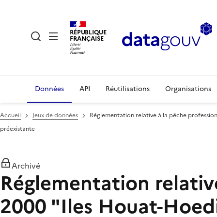
RÉPUBLIQUE
FRANÇAISE
Données
API
Réutilisations
Organisations
Accueil
Jeux de données
Réglementation relative à la pêche profession
préexistante
Archivé
Réglementation relative
2000 "Iles Houat-Hoedi