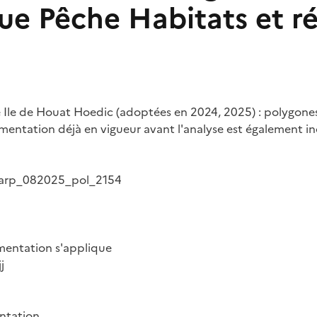
que Pêche Habitats et 
te Ile de Houat Hoedic (adoptées en 2024, 2025) : polygones
mentation déjà en vigueur avant l'analyse est également inc
e_arp_082025_pol_2154
ementation s'applique
j
ntation