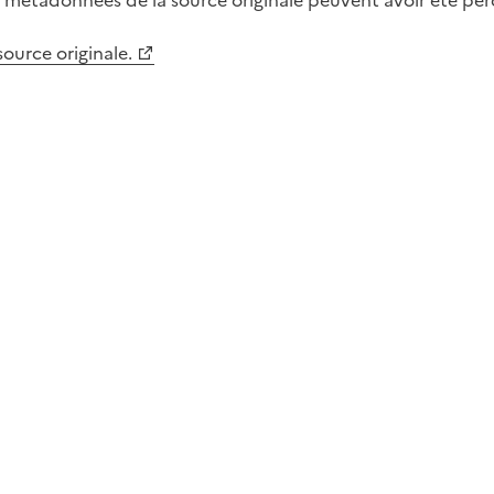
métadonnées de la source originale peuvent avoir été perdu
 source originale.