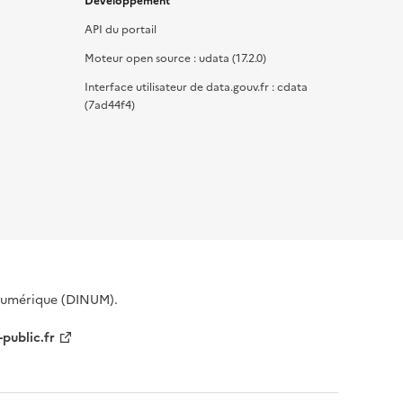
Développement
API du portail
Moteur open source : udata (17.2.0)
Interface utilisateur de data.gouv.fr : cdata
(7ad44f4)
 Numérique (DINUM).
-public.fr