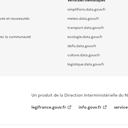
Verticales thématiques
simplifions.data.gouv.fr
oute et nouveautés
meteo.data.gouv.fr
transport.data.gouv.fr
vec la communauté
ecologie.data.gouv.fr
defis.data.gouv.fr
culture.data.gouv.fr
logistique.data.gouv.fr
Un produit de la Direction Interministérielle du
legifrance.gouv.fr
info.gouv.fr
service