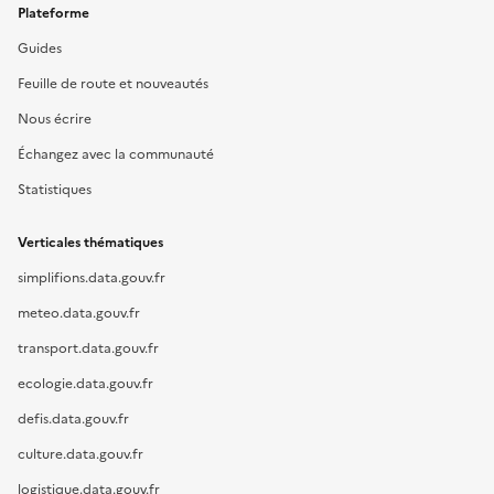
Plateforme
Guides
Feuille de route et nouveautés
Nous écrire
Échangez avec la communauté
Statistiques
Verticales thématiques
simplifions.data.gouv.fr
meteo.data.gouv.fr
transport.data.gouv.fr
ecologie.data.gouv.fr
defis.data.gouv.fr
culture.data.gouv.fr
logistique.data.gouv.fr