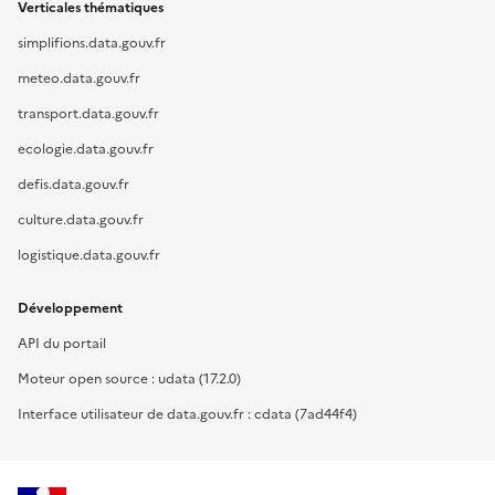
Verticales thématiques
simplifions.data.gouv.fr
meteo.data.gouv.fr
transport.data.gouv.fr
ecologie.data.gouv.fr
defis.data.gouv.fr
culture.data.gouv.fr
logistique.data.gouv.fr
Développement
API du portail
Moteur open source : udata (17.2.0)
Interface utilisateur de data.gouv.fr : cdata (7ad44f4)