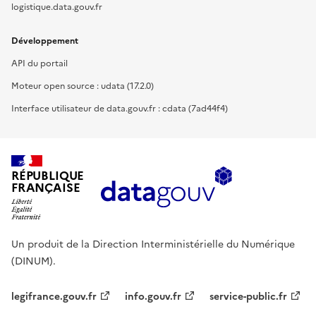
logistique.data.gouv.fr
Développement
API du portail
Moteur open source : udata (17.2.0)
Interface utilisateur de data.gouv.fr : cdata (7ad44f4)
RÉPUBLIQUE
FRANÇAISE
Un produit de la Direction Interministérielle du Numérique
(DINUM).
legifrance.gouv.fr
info.gouv.fr
service-public.fr