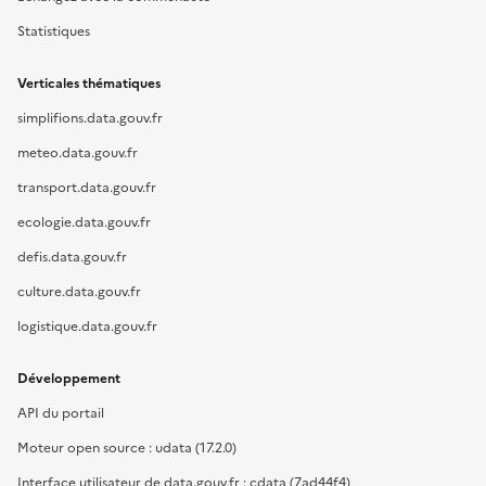
Statistiques
Verticales thématiques
simplifions.data.gouv.fr
meteo.data.gouv.fr
transport.data.gouv.fr
ecologie.data.gouv.fr
defis.data.gouv.fr
culture.data.gouv.fr
logistique.data.gouv.fr
Développement
API du portail
Moteur open source : udata (17.2.0)
Interface utilisateur de data.gouv.fr : cdata (7ad44f4)