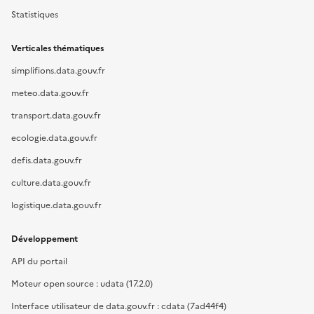
Statistiques
Verticales thématiques
simplifions.data.gouv.fr
meteo.data.gouv.fr
transport.data.gouv.fr
ecologie.data.gouv.fr
defis.data.gouv.fr
culture.data.gouv.fr
logistique.data.gouv.fr
Développement
API du portail
Moteur open source : udata (17.2.0)
Interface utilisateur de data.gouv.fr : cdata (7ad44f4)