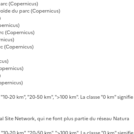
parc (Copernicus)
roïde du parc (Copernicus)
)
pernicus)
rc (Copernicus)
rnicus)
rc (Copernicus)
cus)
Copernicus)
)
opernicus)
 "10-20 km", "20-50 km", ">100 km". La classe "0 km" signifie
al Site Network, qui ne font plus partie du réseau Natura
 "10-20 km", "20-50 km", ">100 km". La classe "0 km" signifie