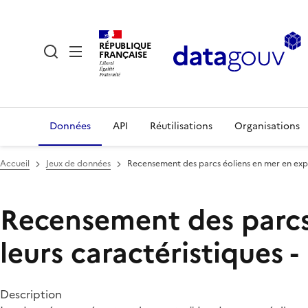
RÉPUBLIQUE
FRANÇAISE
Données
API
Réutilisations
Organisations
Accueil
Jeux de données
Recensement des parcs éoliens en mer en explo
Recensement des parcs 
leurs caractéristiques 
Description