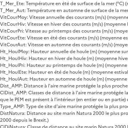
T_Mer_Ete: Température en été de surface de la mer (°C) (
T_Mer_Aut: Température en automne de surface de la mer 
VitCourMoy: Vitesse annuelle des courants (m/s) (moyenne 
VitCourHiv: Vitesse en hiver des courants (m/s) (moyenne h
VitCourPri: Vitesse au printemps des courants (m/s) (moyen
VitCourEte: Vitesse en été des courants (m/s) (moyenne est
VitCourAut: Vitesse en automne des courants (m/s) (moyen
Ht_HoulMoy: Hauteur annuelle de houle (m) (moyenne sur 1
Ht_HoulHiv: Hauteur en hiver de houle (m) (moyenne hivern
Ht_HoulPri: Hauteur au printemps de houle (m) (moyenne pr
Ht_HoulEte: Hauteur en été de houle (m) (moyenne estivale
Ht_HoulAut: Hauteur en automne de houle (m) (moyenne au
Dist_AMP: Distance à l'aire marine protégée la plus proch
ClDist_AMP: Classes de distance à l'aire marine protégée la p
que le PEM est présent à l'intérieur (en entier ou en partie) 
Type_AMP: Type de site d'aire marine protégée la plus pro
DistNatura: Distance au site marin Natura 2000 le plus pro
2000 depuis le Brexit.)
ClDiNatura: Classe de distance au site marin Natura 2000 le 