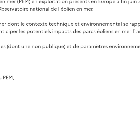
n mer (PEM) en exploitation présents en Europe à fin juin 2
Observatoire national de l'éolien en mer.
n mer dont le contexte technique et environnemental se rapp
anticiper les potentiels impacts des parcs éoliens en mer fra
nes (dont une non publique) et de paramètres environnemen
s PEM,