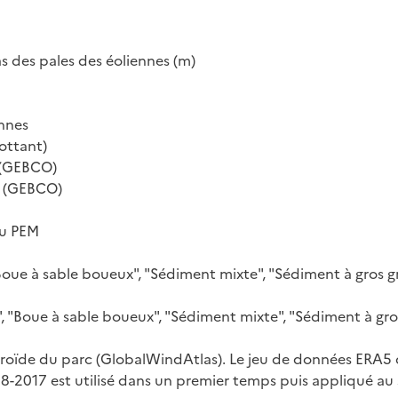
as des pales des éoliennes (m)
ennes
lottant)
 (GEBCO)
M (GEBCO)
du PEM
Boue à sable boueux", "Sédiment mixte", "Sédiment à gros g
 "Boue à sable boueux", "Sédiment mixte", "Sédiment à gros
ntroïde du parc (GlobalWindAtlas). Le jeu de données ERA5
-2017 est utilisé dans un premier temps puis appliqué au