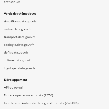
Statistiques
Verticales thématiques
simplifions.data.gouv.fr
meteo.data.gouv.fr
transport.data.gouv.fr
ecologie.data.gouv.fr
defis.data.gouv.fr
culture.data.gouv.fr
logistique.data.gouv.fr
Développement
API du portail
Moteur open source : udata (17.2.0)
Interface utilisateur de data.gouv.fr : cdata (7ad44f4)