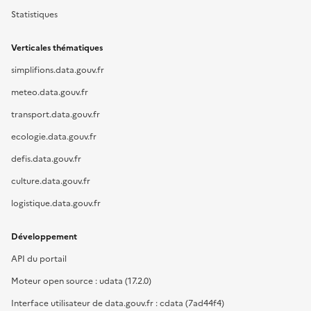
Statistiques
Verticales thématiques
simplifions.data.gouv.fr
meteo.data.gouv.fr
transport.data.gouv.fr
ecologie.data.gouv.fr
defis.data.gouv.fr
culture.data.gouv.fr
logistique.data.gouv.fr
Développement
API du portail
Moteur open source : udata (17.2.0)
Interface utilisateur de data.gouv.fr : cdata (7ad44f4)