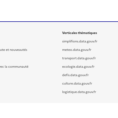
Verticales thématiques
simplifions.data.gouv.fr
oute et nouveautés
meteo.data.gouv.fr
transport.data.gouv.fr
vec la communauté
ecologie.data.gouv.fr
defis.data.gouv.fr
culture.data.gouv.fr
logistique.data.gouv.fr