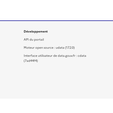
Développement
API du portail
Moteur open source : udata (17.2.0)
Interface utilisateur de data.gouv.fr : cdata
(7ad44f4)