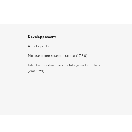
Développement
API du portail
Moteur open source : udata (17.2.0)
Interface utilisateur de data.gouv.fr : cdata
(7ad44f4)