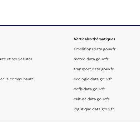
Verticales thématiques
simplifions.data.gouv.fr
oute et nouveautés
meteo.data.gouv.fr
transport.data.gouv.fr
vec la communauté
ecologie.data.gouv.fr
defis.data.gouv.fr
culture.data.gouv.fr
logistique.data.gouv.fr