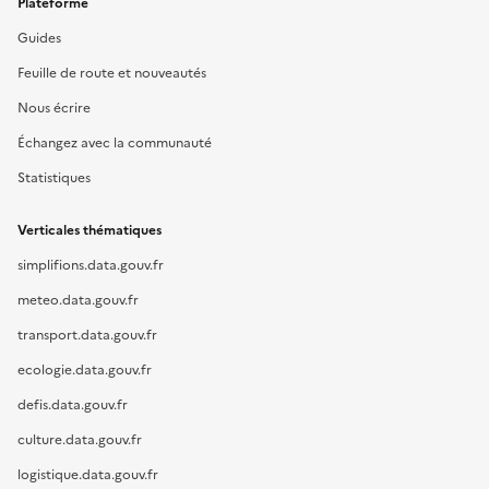
Plateforme
Guides
Feuille de route et nouveautés
Nous écrire
Échangez avec la communauté
Statistiques
Verticales thématiques
simplifions.data.gouv.fr
meteo.data.gouv.fr
transport.data.gouv.fr
ecologie.data.gouv.fr
defis.data.gouv.fr
culture.data.gouv.fr
logistique.data.gouv.fr