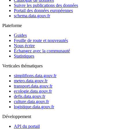
Catalogue de données
Suivre les publications des données
Portail des données européennes
schema.data.gouv.fr
Plateforme
Guides
Feuille de route et nouveautés
Nous écrire
Échangez avec la communauté
Statistiques
Verticales thématiques
simplifions.data.gouv.fr
meteo.data.gouv.fr
transport.data.gouv.fr
ecologie.data.gouv.fr
defis.data.gouv.fr
culture.data.gouv.fr
logistique.data.gouv.fr
Développement
API du portail