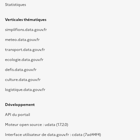
Statistiques
Verticales thématiques
simplifions.data.gouv.fr
meteo.data.gouv.fr
transport.data.gouv.fr
ecologie.data.gouv.fr
defis.data.gouv.fr
culture.data.gouv.fr
logistique.data.gouv.fr
Développement
API du portail
Moteur open source : udata (17.2.0)
Interface utilisateur de data.gouv.fr : cdata (7ad44f4)