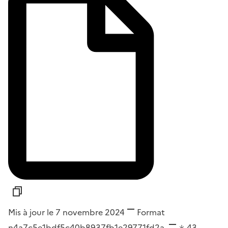
Mis à jour le 7 novembre 2024
Format
n4a7c5e1bdf5c40b8937fb1e29771fd2a
43