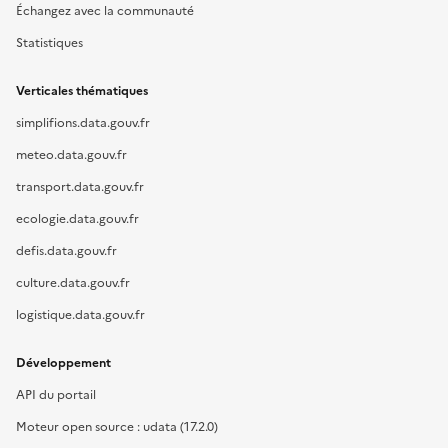
Échangez avec la communauté
Statistiques
Verticales thématiques
simplifions.data.gouv.fr
meteo.data.gouv.fr
transport.data.gouv.fr
ecologie.data.gouv.fr
defis.data.gouv.fr
culture.data.gouv.fr
logistique.data.gouv.fr
Développement
API du portail
Moteur open source : udata (17.2.0)