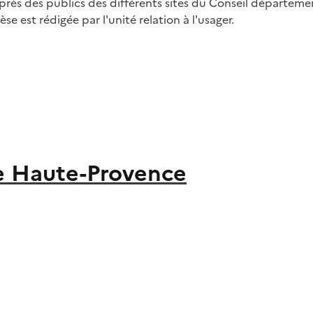
près des publics des différents sites du Conseil départeme
èse est rédigée par l'unité relation à l'usager.
e Haute-Provence