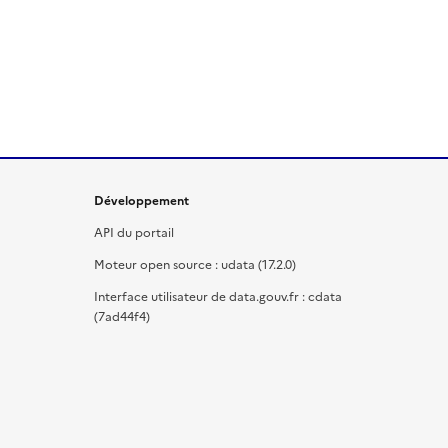
Développement
API du portail
Moteur open source : udata (17.2.0)
Interface utilisateur de data.gouv.fr : cdata
(7ad44f4)