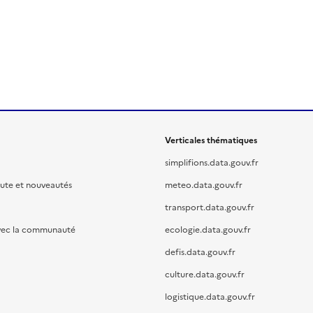
Verticales thématiques
simplifions.data.gouv.fr
oute et nouveautés
meteo.data.gouv.fr
transport.data.gouv.fr
vec la communauté
ecologie.data.gouv.fr
defis.data.gouv.fr
culture.data.gouv.fr
logistique.data.gouv.fr