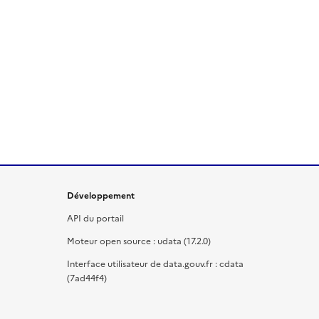
Développement
API du portail
Moteur open source : udata (17.2.0)
Interface utilisateur de data.gouv.fr : cdata
(7ad44f4)