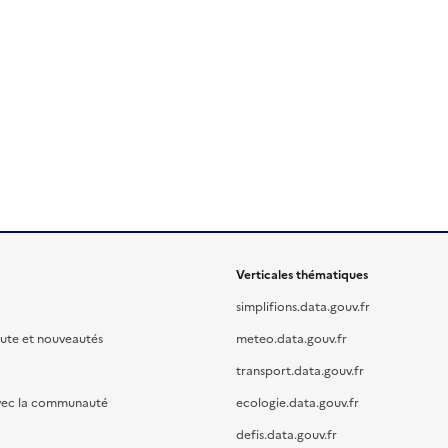
Verticales thématiques
simplifions.data.gouv.fr
oute et nouveautés
meteo.data.gouv.fr
transport.data.gouv.fr
vec la communauté
ecologie.data.gouv.fr
defis.data.gouv.fr