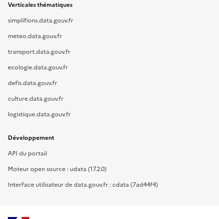
Verticales thématiques
simplifions.data.gouv.fr
meteo.data.gouv.fr
transport.data.gouv.fr
ecologie.data.gouv.fr
defis.data.gouv.fr
culture.data.gouv.fr
logistique.data.gouv.fr
Développement
API du portail
Moteur open source : udata (17.2.0)
Interface utilisateur de data.gouv.fr : cdata (7ad44f4)