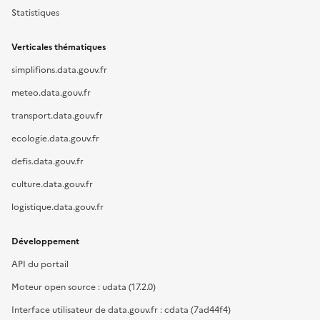
Statistiques
Verticales thématiques
simplifions.data.gouv.fr
meteo.data.gouv.fr
transport.data.gouv.fr
ecologie.data.gouv.fr
defis.data.gouv.fr
culture.data.gouv.fr
logistique.data.gouv.fr
Développement
API du portail
Moteur open source : udata (17.2.0)
Interface utilisateur de data.gouv.fr : cdata (7ad44f4)