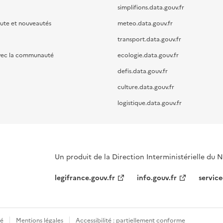
simplifions.data.gouv.fr
oute et nouveautés
meteo.data.gouv.fr
transport.data.gouv.fr
vec la communauté
ecologie.data.gouv.fr
defis.data.gouv.fr
culture.data.gouv.fr
logistique.data.gouv.fr
Un produit de la Direction Interministérielle du
legifrance.gouv.fr
info.gouv.fr
service
té
Mentions légales
Accessibilité : partiellement conforme