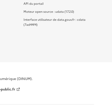
API du portail
Moteur open source : udata (17.2.0)
Interface utilisateur de data.gouv.fr : cdata
(7ad44f4)
 Numérique (DINUM).
-public.fr