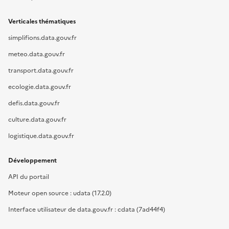
Verticales thématiques
simplifions.data.gouv.fr
meteo.data.gouv.fr
transport.data.gouv.fr
ecologie.data.gouv.fr
defis.data.gouv.fr
culture.data.gouv.fr
logistique.data.gouv.fr
Développement
API du portail
Moteur open source : udata (17.2.0)
Interface utilisateur de data.gouv.fr : cdata (7ad44f4)