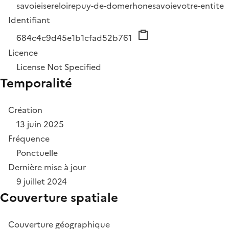
savoie
isere
loire
puy-de-dome
rhone
savoie
votre-entite
Identifiant
684c4c9d45e1b1cfad52b761
Licence
License Not Specified
Temporalité
Création
13 juin 2025
Fréquence
Ponctuelle
Dernière mise à jour
9 juillet 2024
Couverture spatiale
Couverture géographique