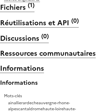
(
1
)
Fichiers
(
0
)
Réutilisations et API
(
0
)
Discussions
Ressources communautaires
Informations
Informations
Mots-clés
ain
allier
ardeche
auvergne-rhone-
alpes
cantal
drome
haute-loire
haute-