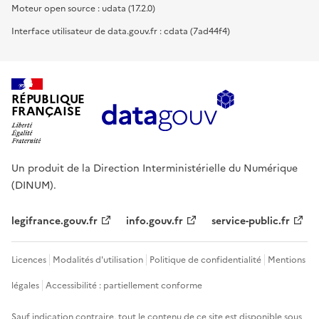
Moteur open source : udata (17.2.0)
Interface utilisateur de data.gouv.fr : cdata (7ad44f4)
RÉPUBLIQUE
FRANÇAISE
Un produit de la Direction Interministérielle du Numérique
(DINUM).
legifrance.gouv.fr
info.gouv.fr
service-public.fr
Licences
Modalités d'utilisation
Politique de confidentialité
Mentions
légales
Accessibilité : partiellement conforme
Sauf indication contraire, tout le contenu de ce site est disponible sous