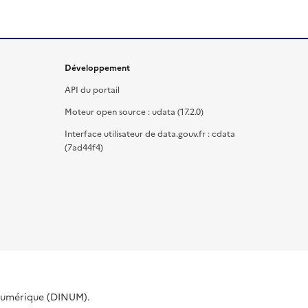
Développement
API du portail
Moteur open source : udata (17.2.0)
Interface utilisateur de data.gouv.fr : cdata
(7ad44f4)
 Numérique (DINUM).