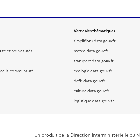
Verticales thématiques
simplifions.data.gouv.fr
oute et nouveautés
meteo.data.gouv.fr
transport.data.gouv.fr
vec la communauté
ecologie.data.gouv.fr
defis.data.gouv.fr
culture.data.gouv.fr
logistique.data.gouv.fr
Un produit de la Direction Interministérielle du