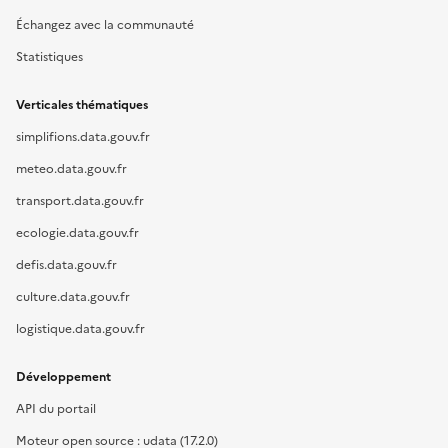
Échangez avec la communauté
Statistiques
Verticales thématiques
simplifions.data.gouv.fr
meteo.data.gouv.fr
transport.data.gouv.fr
ecologie.data.gouv.fr
defis.data.gouv.fr
culture.data.gouv.fr
logistique.data.gouv.fr
Développement
API du portail
Moteur open source : udata (17.2.0)