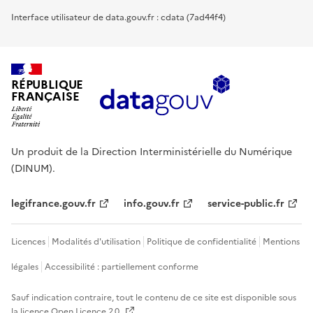
Interface utilisateur de data.gouv.fr : cdata (7ad44f4)
RÉPUBLIQUE
FRANÇAISE
Un produit de la Direction Interministérielle du Numérique
(DINUM).
legifrance.gouv.fr
info.gouv.fr
service-public.fr
Licences
Modalités d'utilisation
Politique de confidentialité
Mentions
légales
Accessibilité : partiellement conforme
Sauf indication contraire, tout le contenu de ce site est disponible sous
la licence
Open Licence 2.0