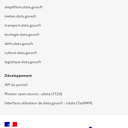
simplifions.data.gouv.fr
meteo.data.gouv.fr
transport.data.gouv.fr
ecologie.data.gouv.fr
defis.data.gouv.fr
culture.data.gouv.fr
logistique.data.gouv.fr
Développement
API du portail
Moteur open source : udata (17.2.0)
Interface utilisateur de data.gouv.fr : cdata (7ad44f4)