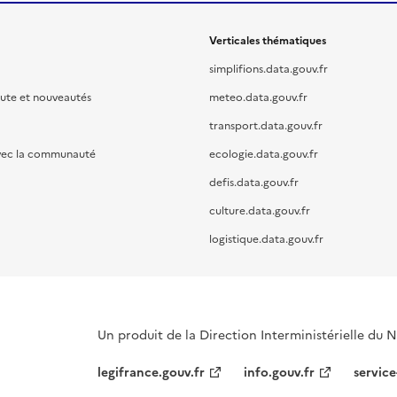
Verticales thématiques
simplifions.data.gouv.fr
oute et nouveautés
meteo.data.gouv.fr
transport.data.gouv.fr
vec la communauté
ecologie.data.gouv.fr
defis.data.gouv.fr
culture.data.gouv.fr
logistique.data.gouv.fr
Un produit de la Direction Interministérielle du
legifrance.gouv.fr
info.gouv.fr
service