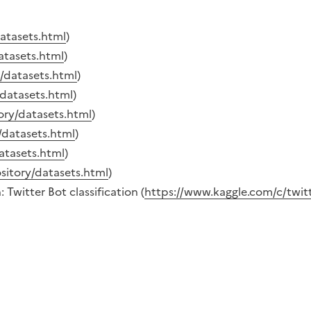
atasets.html
)
atasets.html
)
/datasets.html
)
/datasets.html
)
ory/datasets.html
)
/datasets.html
)
atasets.html
)
sitory/datasets.html
)
witter Bot classification (
https://www.kaggle.com/c/twitt