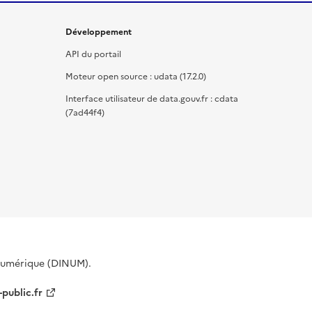
Développement
API du portail
Moteur open source : udata (17.2.0)
Interface utilisateur de data.gouv.fr : cdata
(7ad44f4)
 Numérique (DINUM).
-public.fr