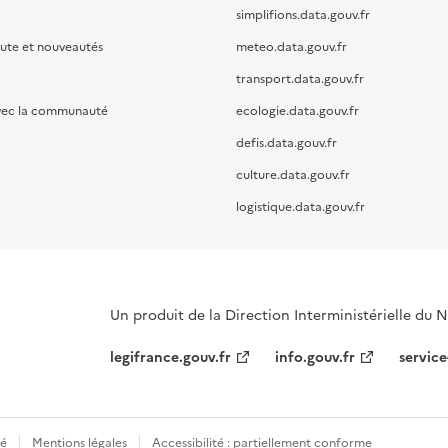
simplifions.data.gouv.fr
oute et nouveautés
meteo.data.gouv.fr
transport.data.gouv.fr
vec la communauté
ecologie.data.gouv.fr
defis.data.gouv.fr
culture.data.gouv.fr
logistique.data.gouv.fr
Un produit de la Direction Interministérielle du
legifrance.gouv.fr
info.gouv.fr
service
té
Mentions légales
Accessibilité : partiellement conforme