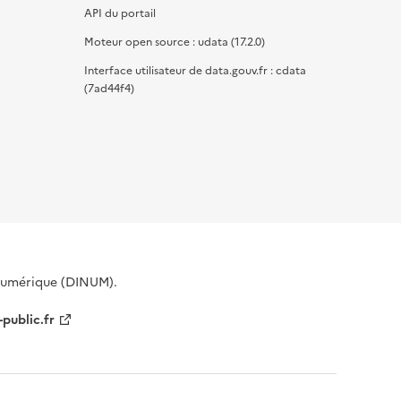
API du portail
Moteur open source : udata (17.2.0)
Interface utilisateur de data.gouv.fr : cdata
(7ad44f4)
 Numérique (DINUM).
-public.fr