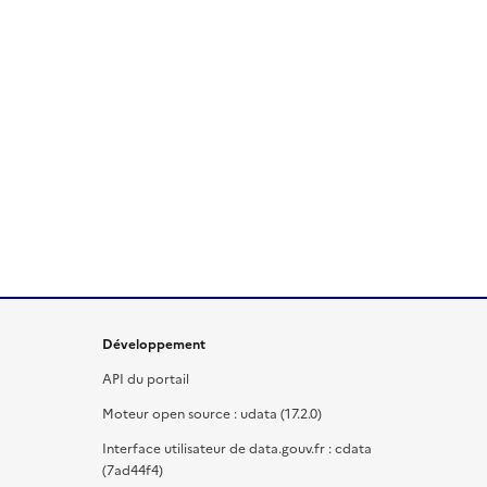
Développement
API du portail
Moteur open source : udata (17.2.0)
Interface utilisateur de data.gouv.fr : cdata
(7ad44f4)