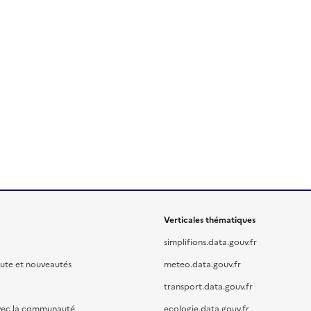
Verticales thématiques
simplifions.data.gouv.fr
oute et nouveautés
meteo.data.gouv.fr
transport.data.gouv.fr
vec la communauté
ecologie.data.gouv.fr