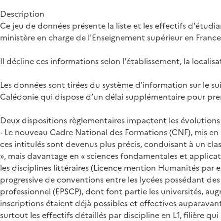
Description
Ce jeu de données présente la liste et les effectifs d'étud
ministère en charge de l'Enseignement supérieur en France
Il décline ces informations selon l'établissement, la localis
Les données sont tirées du système d'information sur le suivi
Calédonie qui dispose d’un délai supplémentaire pour pren
Deux dispositions règlementaires impactent les évolutions o
- Le nouveau Cadre National des Formations (CNF), mis en 
ces intitulés sont devenus plus précis, conduisant à un cla
», mais davantage en « sciences fondamentales et applicatio
les disciplines littéraires (Licence mention Humanités par 
progressive de conventions entre les lycées possédant des c
professionnel (EPSCP), dont font partie les universités, a
inscriptions étaient déjà possibles et effectives auparavan
surtout les effectifs détaillés par discipline en L1, filière 