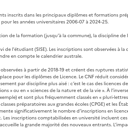
iants inscrits dans les principaux diplômes et formations pr
 pour les années universitaires 2006-07 à 2024-25.
ation de la formation (jusqu'à la commune), la discipline de 
 de l'étudiant (SISE). Les inscriptions sont observées à la d
dre en compte le calendrier australe.
bservées à partir de 2018-19 et créent des ruptures statist
place pour les diplômes de Licence. Le CNF réduit considé
ssement par discipline plus aisé : c’est le cas des licences
ns » ou en « sciences de la nature et de la vie ». À l’inver
exemple) et sont plus fréquemment classés en « pluri-lettres
lasses préparatoires aux grandes écoles (CPGE) et les Établ
ugmente significativement le nombre d’inscriptions en licen
t. Les inscriptions comptabilisées en université incluent c
qui accueille la grande majorité des nouveaux entrants. L’impa