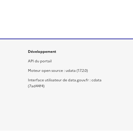
Développement
API du portail
Moteur open source : udata (17.2.0)
Interface utilisateur de data.gouv.fr : cdata
(7ad44f4)