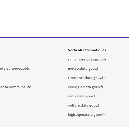
Verticales thématiques
simplifions.data.gouv.fr
oute et nouveautés
meteo.data.gouv.fr
transport.data.gouv.fr
vec la communauté
ecologie.data.gouv.fr
defis.data.gouv.fr
culture.data.gouv.fr
logistique.data.gouv.fr