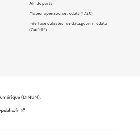
API du portail
Moteur open source : udata (17.2.0)
Interface utilisateur de data.gouv.fr : cdata
(7ad44f4)
 Numérique (DINUM).
-public.fr