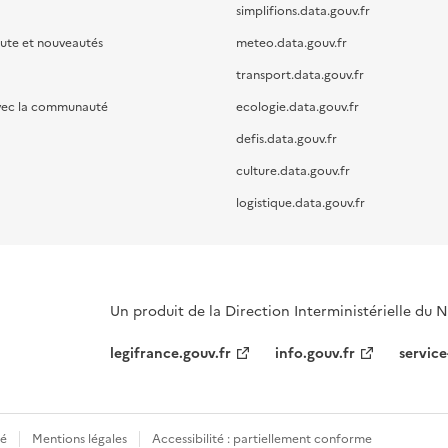
simplifions.data.gouv.fr
oute et nouveautés
meteo.data.gouv.fr
transport.data.gouv.fr
vec la communauté
ecologie.data.gouv.fr
defis.data.gouv.fr
culture.data.gouv.fr
logistique.data.gouv.fr
Un produit de la Direction Interministérielle du
legifrance.gouv.fr
info.gouv.fr
service
té
Mentions légales
Accessibilité : partiellement conforme