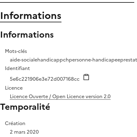
Informations
Informations
Mots-clés
aide-sociale
handicap
pch
personne-handicapee
presta
Identifiant
5e6c221906e3e72d007168cc
Licence
Licence Ouverte / Open Licence version 2.0
Temporalité
Création
2 mars 2020