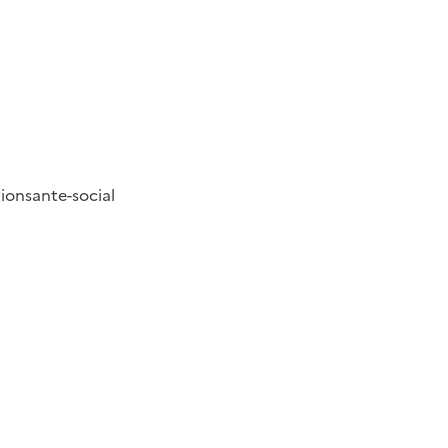
tion
sante-social