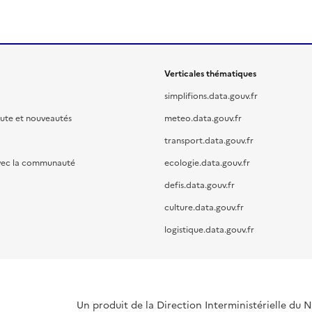
Verticales thématiques
simplifions.data.gouv.fr
oute et nouveautés
meteo.data.gouv.fr
transport.data.gouv.fr
vec la communauté
ecologie.data.gouv.fr
defis.data.gouv.fr
culture.data.gouv.fr
logistique.data.gouv.fr
Un produit de la Direction Interministérielle du